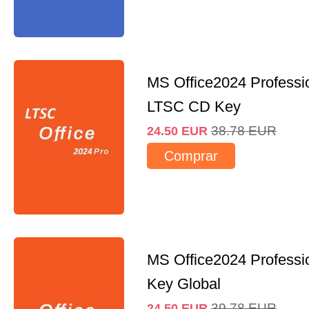
MS Office2024 Professi
LTSC CD Key
38.78
EUR
24.50
EUR
Comprar
MS Office2024 Professi
Key Global
39.78
EUR
24.50
EUR