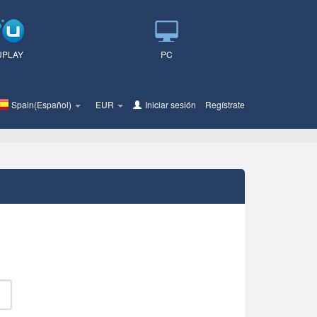
UPLAY
PC
Spain(Español)
EUR
Iniciar sesión
o
Regístrate