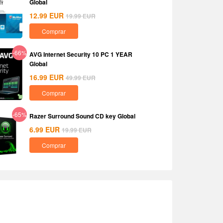
Global
12.99
EUR
19.99
EUR
Comprar
-66%
AVG Internet Security 10 PC 1 YEAR
Global
16.99
EUR
49.99
EUR
Comprar
-65%
Razer Surround Sound CD key Global
6.99
EUR
19.99
EUR
Comprar