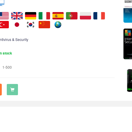
ntivirus & Security
n stock
1-500