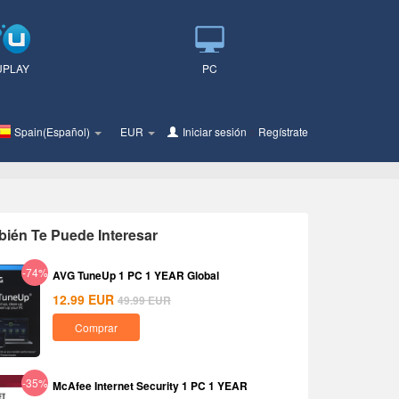
UPLAY
PC
Spain(Español)
EUR
Iniciar sesión
o
Regístrate
ién Te Puede Interesar
-74%
AVG TuneUp 1 PC 1 YEAR Global
12.99
EUR
49.99
EUR
Comprar
-35%
McAfee Internet Security 1 PC 1 YEAR