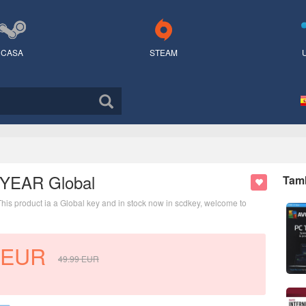
CASA
STEAM
1 YEAR Global
Tamb
This product ia a Global key and in stock now in scdkey, welcome to
EUR
49.99
EUR