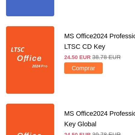
MS Office2024 Professi
LTSC CD Key
38.78
EUR
24.50
EUR
Comprar
MS Office2024 Professi
Key Global
39.78
EUR
24.50
EUR