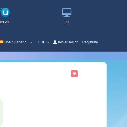
UPLAY
PC
Spain(Español)
EUR
Iniciar sesión
o
Regístrate