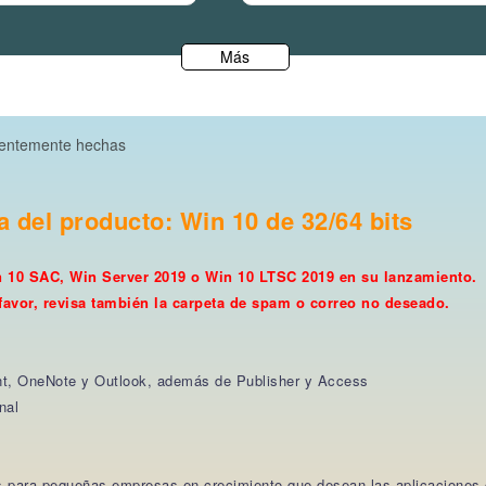
Más
uentemente hechas
 del producto: Win 10 de 32/64 bits
n 10 SAC, Win Server 2019 o Win 10 LTSC 2019 en su lanzamiento.
 favor, revisa también la carpeta de spam o correo no deseado.
nt, OneNote y Outlook, además de Publisher y Access
nal
es para pequeñas empresas en crecimiento que desean las aplicaciones 