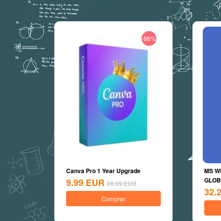
-86%
Canva Pro 1 Year Upgrade
MS Wi
GLOBA
9.99
EUR
69.99
EUR
32.
Comprar