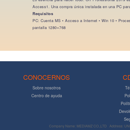
Access1. Una compra única instalada en una PC para
Requisitos
PC: Cuenta MS • Acceso a Internet • Win 10 • Proces
pantalla 1280×768
CONOCERNOS
C
Sobre nosotros
Té
Centro de ayuda
Pol
Polít
Devol
Seg
Company Name: MEDIAMZ CO.,LTD Address: UNI