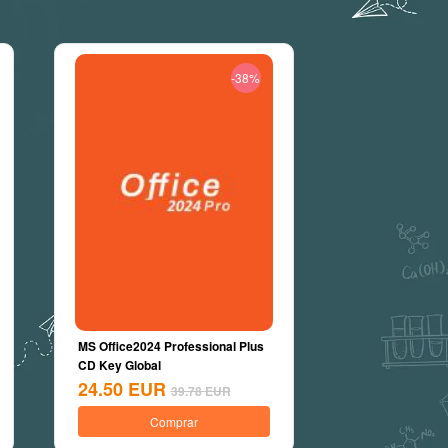
-38%
MS Office2024 Professional Plus
CD Key Global
24.50
EUR
39.78
EUR
Comprar