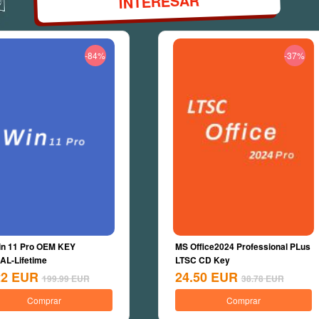
INTERESAR
-84%
-37%
n 11 Pro OEM KEY
MS Office2024 Professional PLus
L-Lifetime
LTSC CD Key
22
EUR
24.50
EUR
199.99
EUR
38.78
EUR
Comprar
Comprar