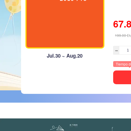
67.
199.00
E
Jul.30 ~ Aug.20
Tiempo d