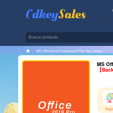
MS Office2019 Professional Plus Key Global
MS Off
【Back
Regi