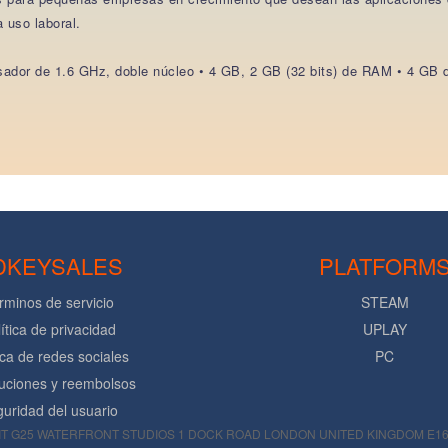
 uso laboral.
ador de 1.6 GHz, doble núcleo • 4 GB, 2 GB (32 bits) de RAM • 4 GB d
DKEYSALES
PLATFORM
rminos de servicio
STEAM
ítica de privacidad
UPLAY
ica de redes sociales
PC
uciones y reembolsos
uridad del usuario
T G25 WATERFRONT STUDIOS 1 DOCK ROAD LONDON UNITED KINGDOM E16 1AH