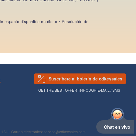
e espacio disponible en disco • Resolución de
Suscríbete al boletín de cdkeysales
S
GET THE BEST OFFER THROUGH E-MAIL / SMS
Chat en vivo
 Correo electrónico: service@cdkeysales.com