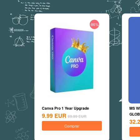
-86%
Canva Pro 1 Year Upgrade
MS Wi
GLOBA
9.99
EUR
69.99
EUR
32.
Comprar