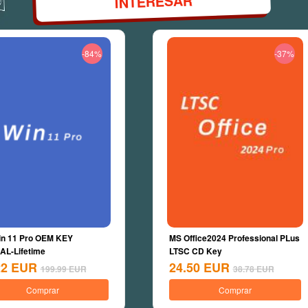
INTERESAR
-84%
-37%
n 11 Pro OEM KEY
MS Office2024 Professional PLus
L-Lifetime
LTSC CD Key
22
EUR
24.50
EUR
199.99
EUR
38.78
EUR
Comprar
Comprar