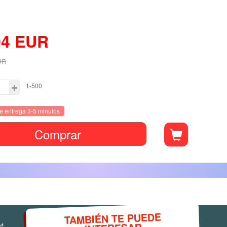
94
EUR
UR
1-500
e entrega 3-5 minutos
Comprar
TAMBIÉN TE PUEDE