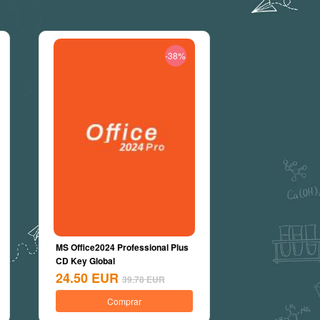
-38%
MS Office2024 Professional Plus
CD Key Global
24.50
EUR
39.78
EUR
Comprar