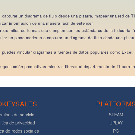
 capturar un diagrama de flujo desde una pizarra, mapear una red de T
nizar información de una manera fácil de entender.
frece miles de formas que cumplen con los estándares de la industria. 
jar un plano moderno o capturar un diagrama de flujo desde una pizarra
, puedes vincular diagramas a fuentes de datos populares como Excel, 
rganización productivos mientras liberas al departamento de TI para tra
DKEYSALES
PLATFORM
rminos de servicio
STEAM
ítica de privacidad
UPLAY
ica de redes sociales
PC