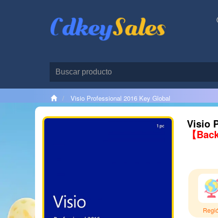
Visio Professional 2016 Key Global
Visio 
【Back
Regi