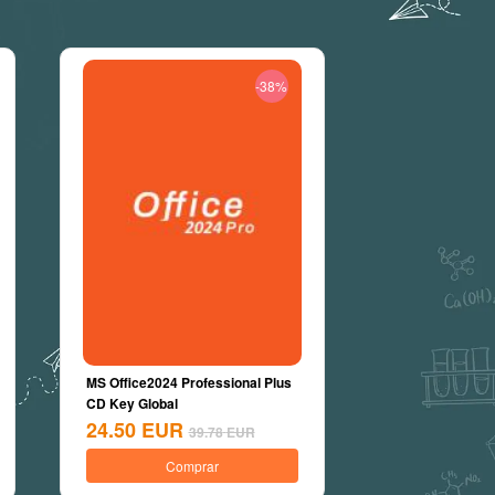
-38%
MS Office2024 Professional Plus
CD Key Global
24.50
EUR
39.78
EUR
Comprar