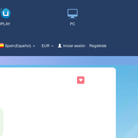
UPLAY
PC
Spain(Español)
EUR
Iniciar sesión
o
Regístrate