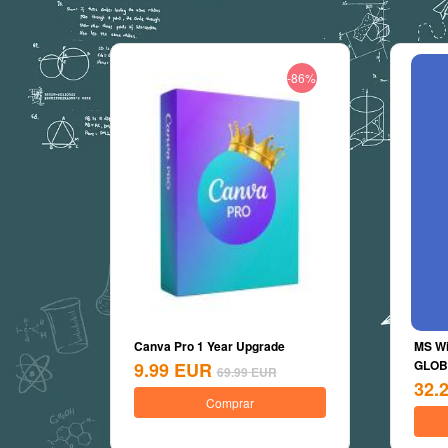
-86%
Canva Pro 1 Year Upgrade
MS Wi
GLOBA
9.99
EUR
69.99
EUR
32.
Comprar