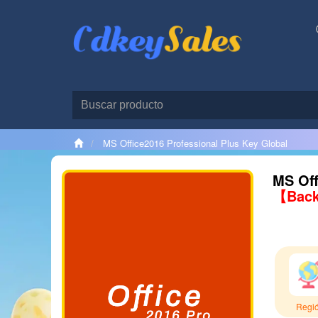
MS Office2016 Professional Plus Key Global
MS Off
【Back
Regi