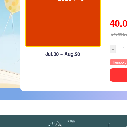
40.
249.00
E
Jul.30 ~ Aug.20
Tiempo d