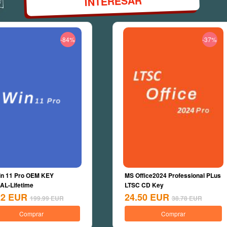
INTERESAR
-84%
-37%
n 11 Pro OEM KEY
MS Office2024 Professional PLus
L-Lifetime
LTSC CD Key
22
EUR
24.50
EUR
199.99
EUR
38.78
EUR
Comprar
Comprar