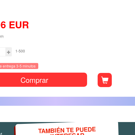
06
EUR
UR
1-500
e entrega 3-5 minutos
Comprar
TAMBIÉN TE PUEDE